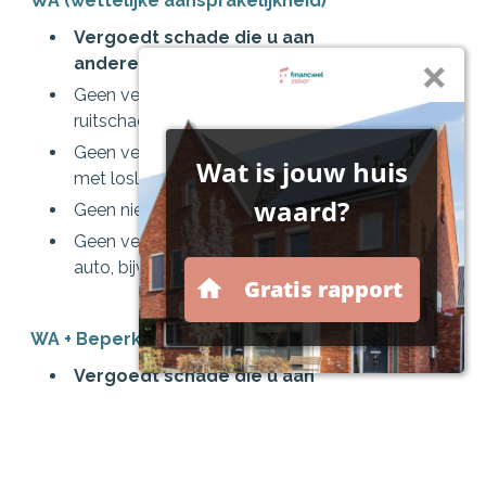
WA (wettelijke aansprakelijkheid)
Vergoedt schade die u aan
anderen/andermans spullen toebrengt.
Geen vergoeding voor diefstal, brand en
ruitschade.
Geen vergoeding voor schade na aanrijding
met loslopende dieren.
Geen nieuw- en aanschafwaardegarantie.
Geen vergoeding voor schade aan uw eigen
auto, bijvoorbeeld na een aanrijding.
WA + Beperkt Casco
Vergoedt schade die u aan
anderen/andermans spullen toebrengt.
Vergoedt diefstal, brand en ruitschade.
Vergoedt schade na aanrijding met