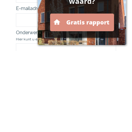
E-mailadres *
Onderwerp
Hier kunt u eventueel aangeven waarover het gaat.
Privacy
Door dit formulier te versturen geeft u ons toestemming voor
het gebruik van de ingevulde gegevens voor het doel
waarvoor deze in dit formulier worden gevraagd. U heeft
natuurlijk het recht uw toestemming weer in te trekken.
Versturen
Om spam tegen te gaan gebruiken we reCAPTCHA. De