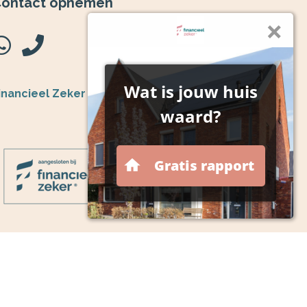
ontact opnemen
inancieel Zeker
ezoek de website
ij zijn aangesloten bij de centrale organisatie