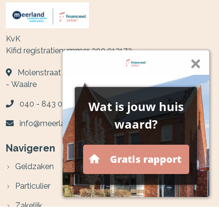
KvK
Kifid registratienummer 300.012172
Molenstraat 5a
-
Waalre
040 - 843 05 77
info@meerland.nl
Navigeren
Geldzaken
Particulier
Zakelijk