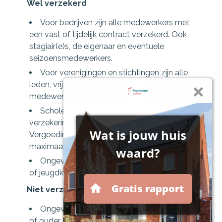
Wel verzekerd
Voor bedrijven zijn alle medewerkers met
een vast of tijdelijk contract verzekerd. Ook
stagiair(e)s, de eigenaar en eventuele
seizoensmedewerkers.
Voor verenigingen en stichtingen zijn alle
leden, vrijwilligers, bestuursleden en
medewerkers verzekerd.
Scholen bieden wij een aanvullende
verzekering voor scholieren tot 21 jaar.
Vergoeding van tandheelkundige kosten tot
maximaal € 250,-.
Ongeval tijdens (bedrijfs)uitje, sportdagen
of jeugdkamp.
Niet verzekerd
Ongevallen waarbij de verzekerde 70 jaar
of ouder is.