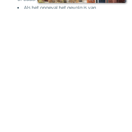
Als het ongeval het gevolg is van
deelnemen aan (gemotoriseerde) trainingen
of wedstrijden met een snelheidselement.
Overlijden, blijvende invaliditeit of
tandheelkundige behandelingen na ziekte.
LET OP: als werknemer is het van belang
om te weten of een eventuele uitkering
ten goede komt aan het
bedrijf/onderneming/organisatie óf aan
de betrokkene die het ongeval is
overkomen!