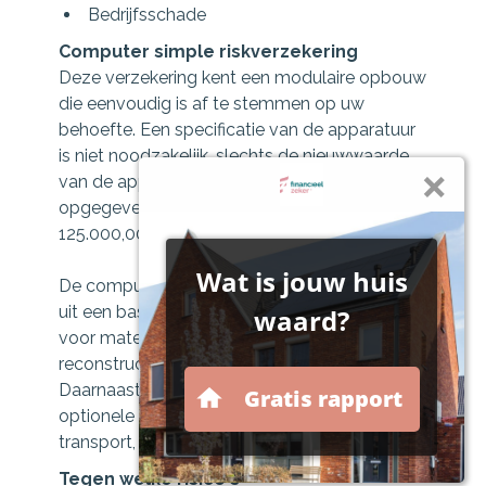
Bedrijfsschade
Computer simple riskverzekering
Deze verzekering kent een modulaire opbouw
die eenvoudig is af te stemmen op uw
behoefte. Een specificatie van de apparatuur
is niet noodzakelijk, slechts de nieuwwaarde
van de apparatuur hoeft te worden
opgegeven tot een maximum van €
125.000,00.
De computer simple riskverzekering bestaat
uit een basismodule, waarin een dekking
voor materiële schade, extra kosten en
reconstructiekosten is opgenomen.
Daarnaast kan worden gekozen voor
optionele modules, zoals elektronica,
transport, eigen gebrek en data/software.
Tegen welke risico's