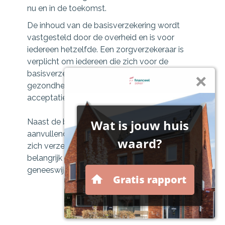
nu en in de toekomst.
De inhoud van de basisverzekering wordt
vastgesteld door de overheid en is voor
iedereen hetzelfde. Een zorgverzekeraar is
verplicht om iedereen die zich voor de
basisverzekering aanmeldt te accepteren. De
gezondheidstoestand speelt geen rol bij de
acceptatie.
Naast de basisverzekering kunt u een
aanvullende verzekering afsluiten waarmee u
zich verzekert tegen kosten van zorg die u
belangrijk vindt, zoals alternatieve
geneeswijzen, fysiotherapie of tandarts.