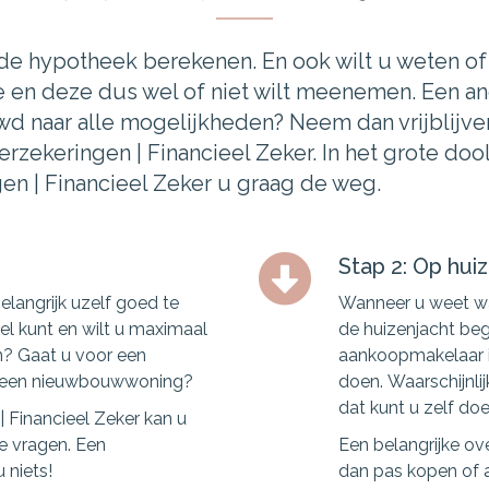
st de hypotheek berekenen. En ook wilt u weten 
ie en deze dus wel of niet wilt meenemen. Een an
d naar alle mogelijkheden? Neem dan vrijblijv
zekeringen | Financieel Zeker. In het grote doo
n | Financieel Zeker u graag de weg.
Stap 2: Op hui
elangrijk uzelf goed te
Wanneer u weet wa
l kunt en wilt u maximaal
de huizenjacht beg
? Gaat u voor een
aankoopmakelaar in
p een nieuwbouwwoning?
doen. Waarschijnl
dat kunt u zelf do
 Financieel Zeker kan u
e vragen. Een
Een belangrijke ov
u niets!
dan pas kopen of