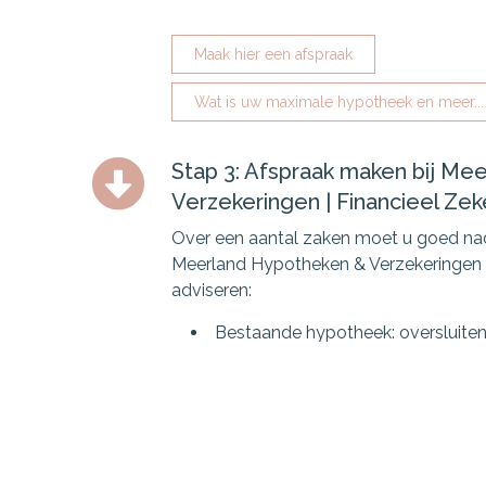
Maak hier een afspraak
Wat is uw maximale hypotheek en meer...
Stap 3: Afspraak maken bij Me
Verzekeringen | Financieel Zek
Over een aantal zaken moet u goed nad
Meerland Hypotheken & Verzekeringen | 
adviseren:
Bestaande hypotheek: oversluit
Overwaarde: hoe kan ik deze ben
Restschuld: aflossen of meefinan
NHG: wat zijn de mogelijkheden?
Eerst kopen en dan verkopen: kan 