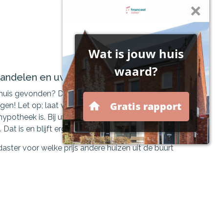
handelen en uw bod uitbrengen
huis gevonden? Dan kunt u gaan onderhandelen
gen! Let op; laat van te voren eerst berekenen
potheek is. Bij uw vorige woning heeft u al een
Dat is en blijft erg spannend! Een paar tips:
adaster voor welke prijs andere huizen uit de buurt
ld voor een bouwdepot als u eventueel een
lt financieren.
 ontbindende voorwaarden wilt laten opnemen in
act, bijvoorbeeld: