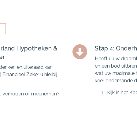
erland Hypotheken &
Stap 4: Onder
er
Heeft u uw droom
en een bod uitbren
enken en uiteraard kan
wat uw maximale hy
Financieel Zeker u hierbij
keer onderhandeld. 
Kijk in het K
en, verhogen of meenemen?
zijn verkocht.
utten?
Reserveer ge
cieren?
verbouwing wi
Denk na of u
ik dubbele lasten betalen?
het koopcontr