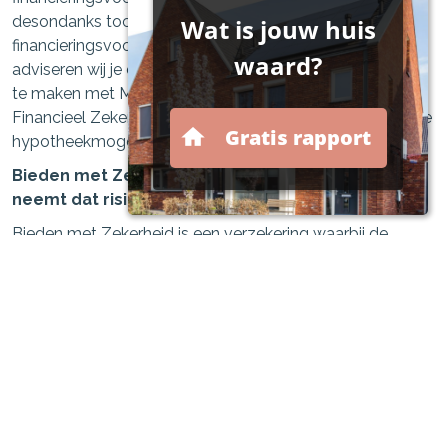
desondanks toch voor kiezen om zonder
financieringsvoorbehoud een bod uit te brengen, dan
adviseren wij je daarvoor eerst een (kosteloze) afspraak
te maken met Meerland Hypotheken & Verzekeringen |
Financieel Zeker voor een inventarisatie en analyse van je
hypotheekmogelijkheden.
Bieden met Zekerheid is dan een uitkomst en
neemt dat risico weg!
Bieden met Zekerheid is een verzekering waarbij de
verzekeraar de boete van 10% voor jou betaalt. Hierdoor
kun je zonder financieel gevaar een bod doen op je
droomhuis, dus zonder voorbehoud van financiering.
Neem contact met ons op!