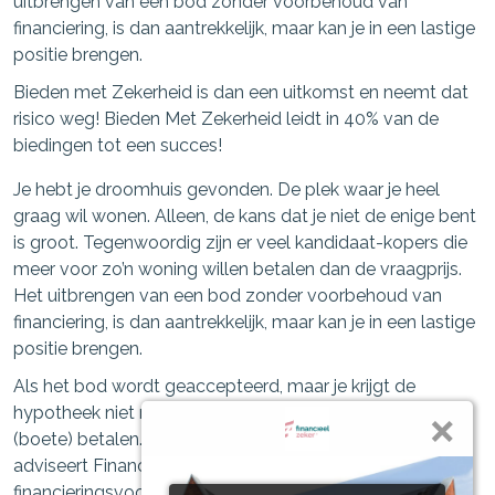
uitbrengen van een bod zonder voorbehoud van
financiering, is dan aantrekkelijk, maar kan je in een lastige
positie brengen.
Bieden met Zekerheid is dan een uitkomst en neemt dat
risico weg! Bieden Met Zekerheid leidt in 40% van de
biedingen tot een succes!
Je hebt je droomhuis gevonden. De plek waar je heel
graag wil wonen. Alleen, de kans dat je niet de enige bent
is groot. Tegenwoordig zijn er veel kandidaat-kopers die
meer voor zo’n woning willen betalen dan de vraagprijs.
Het uitbrengen van een bod zonder voorbehoud van
financiering, is dan aantrekkelijk, maar kan je in een lastige
positie brengen.
Als het bod wordt geaccepteerd, maar je krijgt de
hypotheek niet rond, moet je wel de waarborgsom
(boete) betalen. En dat kan vervelend uitvallen. Daarom
adviseert Financieel Zeker altijd een
financieringsvoorbehoud op te nemen. Mocht je er