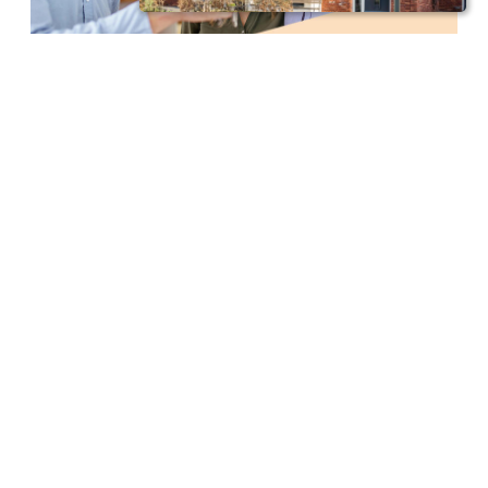
Meerland Hypotheken & Verzekeringen |
Financieel Zeker
KvK
Kifid registratienummer 300.012172