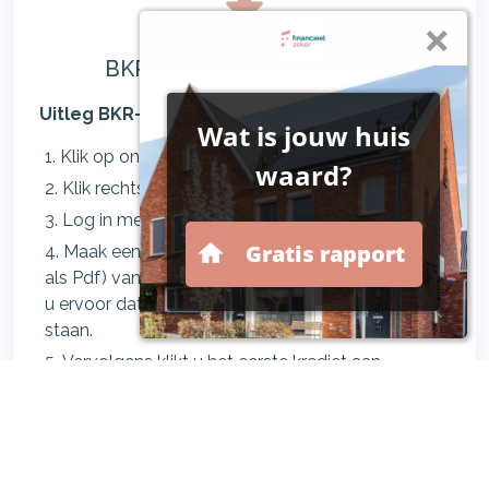
BKR Overzicht downloaden
Uitleg BKR-uitdraai maken.
Klik op onderstaande button.
Klik rechtsboven op de pagina op 'Inloggen'.
Log in met IDIN.
Maak een screenshot of print (CTRL+P, opslaan
als Pdf) van de pagina met alle kredieten. Zorgt
u ervoor dat u het overzicht op 'ALLES' heeft
staan.
Vervolgens klikt u het eerste krediet aan.
Van de nieuwe pagina maakt u ook weer een
screenshot of print (CTRL+P, opslaan als Pdf). Let
er hierbij op dat u het kopje 'Bijzonderheden'
uitgeklapt is.